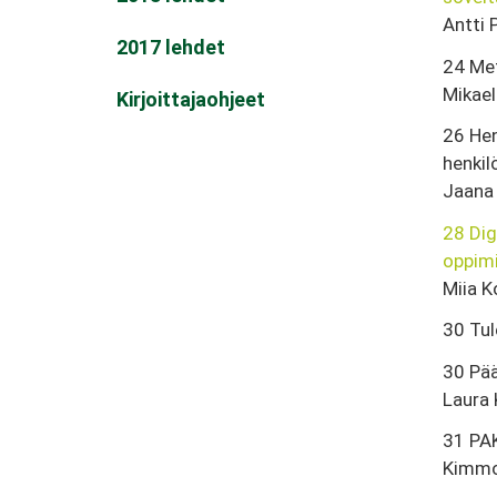
Antti 
2017 lehdet
24 Me
Mikael
Kirjoittajaohjeet
26 Hen
henkil
Jaana
28 Dig
oppim
Miia K
30 Tul
30 Pää
Laura 
31 PAK
Kimmo