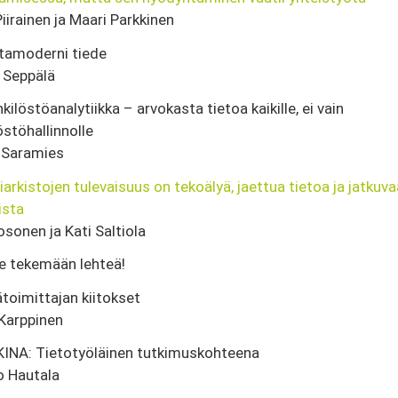
Piirainen ja Maari Parkkinen
tamoderni tiede
 Seppälä
kilöstöanalytiikka – arvokasta tietoa kaikille, ei vain
östöhallinnolle
 Saramies
iarkistojen tulevaisuus on tekoälyä, jaettua tietoa ja jatkuva
ista
osonen ja Kati Saltiola
e tekemään lehteä!
toimittajan kiitokset
Karppinen
INA: Tietotyöläinen tutkimuskohteena
 Hautala