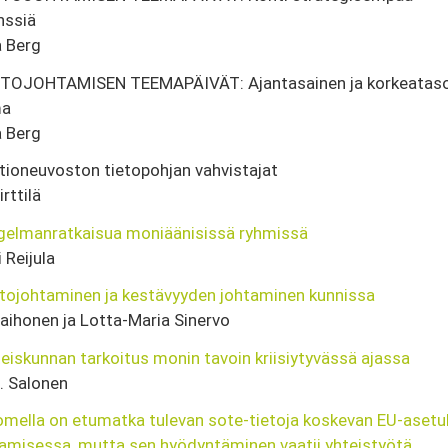
enssiä
 Berg
ETOJOHTAMISEN TEEMAPÄIVÄT: Ajantasainen ja korkeatas
ma
 Berg
tioneuvoston tietopohjan vahvistajat
irttilä
gelmanratkaisua moniäänisissä ryhmissä
 Reijula
tojohtaminen ja kestävyyden johtaminen kunnissa
Laihonen ja Lotta-Maria Sinervo
eiskunnan tarkoitus monin tavoin kriisiytyvässä ajassa
. Salonen
mella on etumatka tulevan sote-tietoja koskevan EU-aset
amisessa, mutta sen hyödyntäminen vaatii yhteistyötä