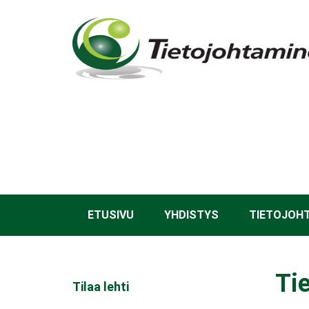
Hyppää
pääsisältöön
ETUSIVU
YHDISTYS
TIETOJOH
Ti
Tilaa lehti