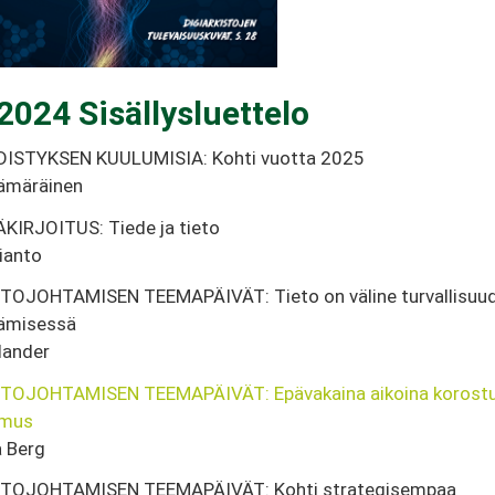
2024 Sisällysluettelo
DISTYKSEN KUULUMISIA: Kohti vuotta 2025
Kämäräinen
KIRJOITUS: Tiede ja tieto
ianto
ETOJOHTAMISEN TEEMAPÄIVÄT: Tieto on väline turvallisuu
tämisessä
ylander
ETOJOHTAMISEN TEEMAPÄIVÄT: Epävakaina aikoina korost
amus
 Berg
ETOJOHTAMISEN TEEMAPÄIVÄT: Kohti strategisempaa