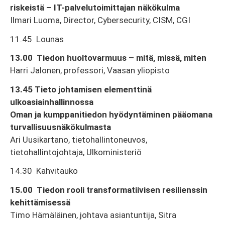
riskeistä – IT-palvelutoimittajan näkökulma
Ilmari Luoma, Director, Cybersecurity, CISM, CGI
11.45 Lounas
13.00 Tiedon huoltovarmuus – mitä, missä, miten
Harri Jalonen, professori, Vaasan yliopisto
13.45 Tieto johtamisen elementtinä
ulkoasiainhallinnossa
Oman ja kumppanitiedon hyödyntäminen pääomana
turvallisuusnäkökulmasta
Ari Uusikartano, tietohallintoneuvos,
tietohallintojohtaja, Ulkoministeriö
14.30 Kahvitauko
15.00 Tiedon rooli transformatiivisen resilienssin
kehittämisessä
Timo Hämäläinen, johtava asiantuntija, Sitra