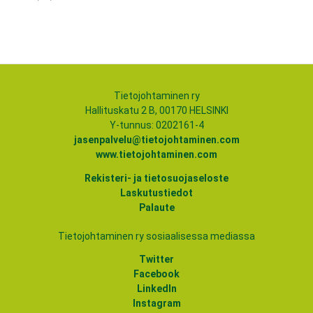
Tietojohtaminen ry
Hallituskatu 2 B, 00170 HELSINKI
Y-tunnus: 0202161-4
jasenpalvelu@tietojohtaminen.com
www.tietojohtaminen.com
Rekisteri- ja tietosuojaseloste
Laskutustiedot
Palaute
Tietojohtaminen ry sosiaalisessa mediassa
Twitter
Facebook
LinkedIn
Instagram