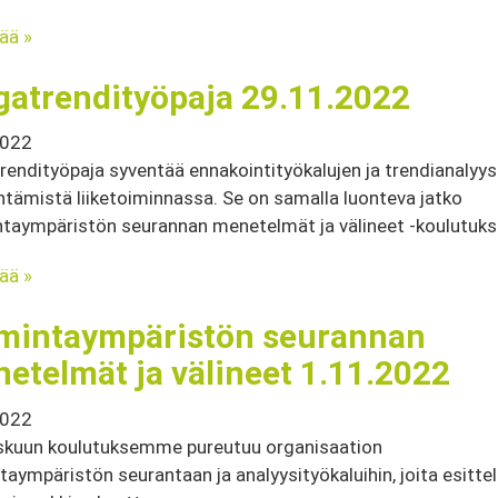
sää »
atrendityöpaja 29.11.2022
2022
endityöpaja syventää ennakointityökalujen ja trendianalyys
tämistä liiketoiminnassa. Se on samalla luonteva jatko
taympäristön seurannan menetelmät ja välineet -koulutukse
sää »
mintaympäristön seurannan
etelmät ja välineet 1.11.2022
2022
skuun koulutuksemme pureutuu organisaation
taympäristön seurantaan ja analyysityökaluihin, joita esit