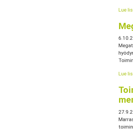
Lue li
Meg
6.10.
Megatr
hyödyn
Toimin
Lue li
Toi
men
27.9.
Marra
toimin