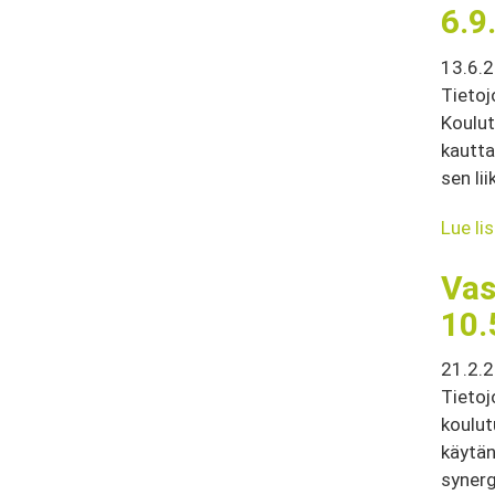
6.9
13.6.
Tietoj
Koulu
kautta
sen li
Lue li
Vas
10.
21.2.
Tietoj
koulut
käytän
synerg