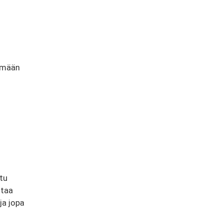
tämään
stu
ttaa
ja jopa