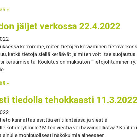
sää »
don jäljet verkossa 22.4.2022
2022
uksessa kerromme, miten tietojen kerääminen tietoverkos
uu, ketkä tietoja siellä keräävät ja miten voit itse suojautua
esi keräämiseltä. Koulutus on maksuton Tietojohtaminen ry:
le.
sää »
sti tiedolla tehokkaasti 11.3.202
2022
tieto kannattaa esittää eri tilanteissa ja viestiä
sille kohderyhmille? Miten viestiä voi havainnollistaa? Koulut
a sinulle monipuolisesti näkökulmia aiheeseen.