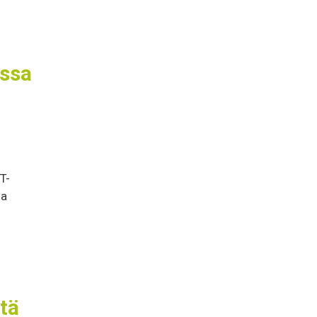
ssa
T-
na
tä