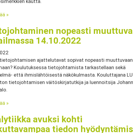
simerkkien kautta.
sää »
tojohtaminen nopeasti muuttuva
ilmassa 14.10.2022
2022
tietojohtamisen ajattelutavat sopivat nopeasti muuttuvaan
aan? Koulutuksessa tietojohtamista tarkastellaan sekä
telmä- että ihmislähtöisestä näkökulmasta. Kouluttajana LU
ston tietojohtamisen väitöskirjatutkija ja luennoitsija Johan
alo.
sää »
lytiikka avuksi kohti
kuttavampaa tiedon hyödyntämis