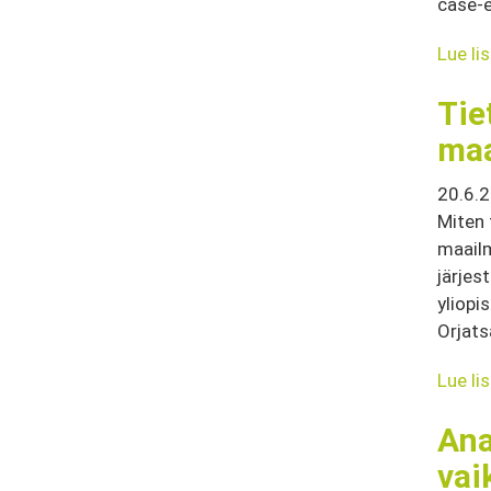
case-e
Lue li
Tie
maa
20.6.
Miten 
maailm
järjes
yliopi
Orjats
Lue li
Ana
vai