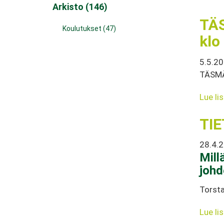
Arkisto (146)
TÄ
Koulutukset (47)
klo
5.5.2
TÄSMÄ
Lue li
TIE
28.4.
Mill
johd
Torsta
Lue li