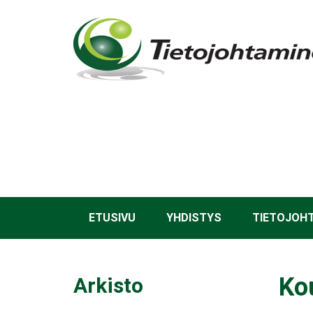
Hyppää
pääsisältöön
ETUSIVU
YHDISTYS
TIETOJOH
Ko
Arkisto