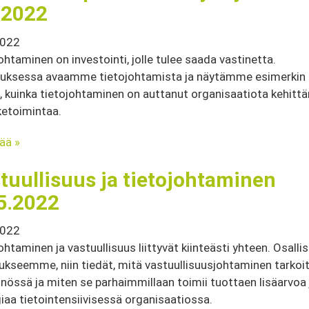
.2022
2022
ohtaminen on investointi, jolle tulee saada vastinetta.
tuksessa avaamme tietojohtamista ja näytämme esimerkin
, kuinka tietojohtaminen on auttanut organisaatiota kehit
iketoimintaa.
sää »
tuullisuus ja tietojohtaminen
5.2022
2022
ohtaminen ja vastuullisuus liittyvät kiinteästi yhteen. Osalli
ukseemme, niin tiedät, mitä vastuullisuusjohtaminen tarkoi
nössä ja miten se parhaimmillaan toimii tuottaen lisäarvoa 
iaa tietointensiivisessä organisaatiossa.