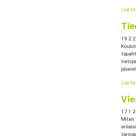
Lue li
Tie
19.2.
Koulut
tapaht
tietoj
jäsenil
Lue li
Vie
17.1.
Miten 
erilai
tarjoa